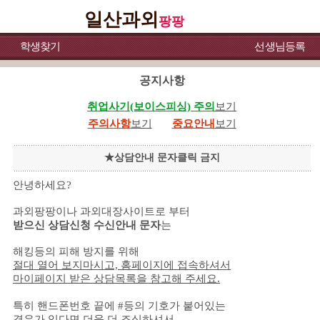
일산과외
팡팡
학생찾기
선생님등록
공지사항
취업사기(보이스피싱) 주의
보기
주의사항
보기
중요안내
보기
★상담안내 문자클릭 금지
안녕하세요?
과외팡팡이나 과외대장사이트로 부터
받으신
상담신청 수신안내 문자
는
해킹등의 피해 방지를 위해
절대 열어 보지마시고, 홈페이지에 접속하셔서
마이페이지 받은 상담목록을 참고해 주세요.
특히 핸드폰번호 끝에 #등의 기호가 붙어있는
경우가 있다면 더욱 더 조심하셔서